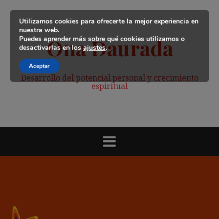
Saltar
al
Utilizamos cookies para ofrecerte la mejor experiencia en
contenido
nuestra web.
Puedes aprender más sobre qué cookies utilizamos o
Ona Daurada
desactivarlas en los
ajustes
.
Aceptar
Desarrollo del potencial personal y crecimiento
espiritual