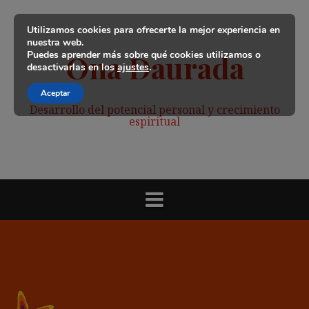
Saltar
al
Utilizamos cookies para ofrecerte la mejor experiencia en
contenido
nuestra web.
Puedes aprender más sobre qué cookies utilizamos o
Ona Daurada
desactivarlas en los
ajustes
.
Aceptar
Desarrollo del potencial personal y crecimiento
espiritual