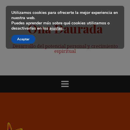
Saltar
al
Utilizamos cookies para ofrecerte la mejor experiencia en
contenido
nuestra web.
Puedes aprender más sobre qué cookies utilizamos o
Ona Daurada
desactivarlas en los
ajustes
.
Aceptar
Desarrollo del potencial personal y crecimiento
espiritual