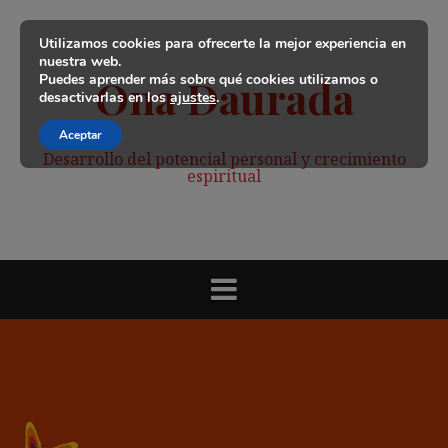
Saltar
al
Utilizamos cookies para ofrecerte la mejor experiencia en
contenido
nuestra web.
Puedes aprender más sobre qué cookies utilizamos o
Ona Daurada
desactivarlas en los
ajustes
.
Aceptar
Desarrollo del potencial personal y crecimiento
espiritual