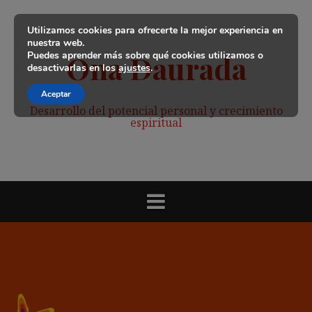
Saltar
al
Utilizamos cookies para ofrecerte la mejor experiencia en
contenido
nuestra web.
Puedes aprender más sobre qué cookies utilizamos o
Ona Daurada
desactivarlas en los
ajustes
.
Aceptar
Desarrollo del potencial personal y crecimiento
espiritual