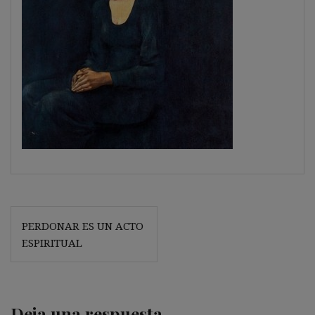
Navegación
PERDONAR ES UN ACTO
de
ESPIRITUAL
entradas
Deja una respuesta