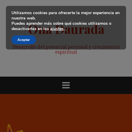
Saltar
al
Utilizamos cookies para ofrecerte la mejor experiencia en
contenido
nuestra web.
Puedes aprender más sobre qué cookies utilizamos o
Ona Daurada
desactivarlas en los
ajustes
.
Aceptar
Desarrollo del potencial personal y crecimiento
espiritual