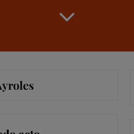
Ayroles
odo acto