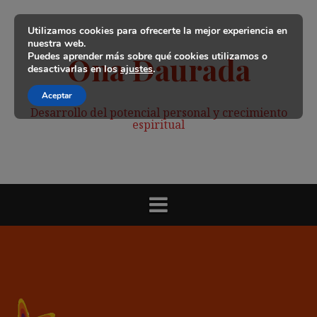
Saltar
al
Utilizamos cookies para ofrecerte la mejor experiencia en
contenido
nuestra web.
Puedes aprender más sobre qué cookies utilizamos o
Ona Daurada
desactivarlas en los
ajustes
.
Aceptar
Desarrollo del potencial personal y crecimiento
espiritual