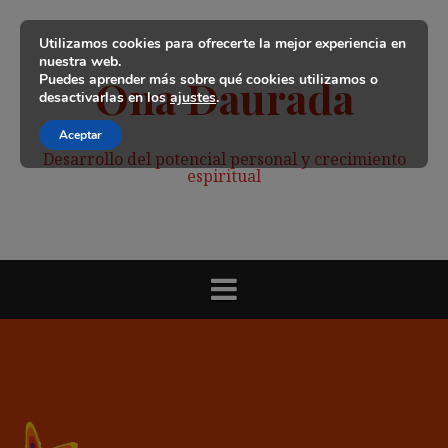
Saltar
al
Utilizamos cookies para ofrecerte la mejor experiencia en
contenido
nuestra web.
Puedes aprender más sobre qué cookies utilizamos o
Ona Daurada
desactivarlas en los
ajustes
.
Aceptar
Desarrollo del potencial personal y crecimiento
espiritual