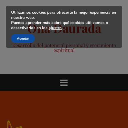
Saltar
al
Utilizamos cookies para ofrecerte la mejor experiencia en
contenido
nuestra web.
Puedes aprender más sobre qué cookies utilizamos o
Ona Daurada
desactivarlas en los
ajustes
.
Aceptar
Desarrollo del potencial personal y crecimiento
espiritual