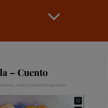
la – Cuento
nciencia
,
Cuento
,
Desarrollo personal