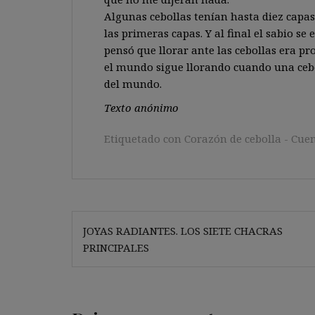
Algunas cebollas tenían hasta diez capas
las primeras capas. Y al final el sabio se 
pensó que llorar ante las cebollas era pr
el mundo sigue llorando cuando una cebol
del mundo.
Texto anónimo
Etiquetado con
Corazón de cebolla - Cue
Navegación
JOYAS RADIANTES. LOS SIETE CHACRAS
de
PRINCIPALES
entradas