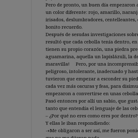
Pero de pronto, un buen día empezaron a
un color diferente: rojo, amarillo, naran
irisados, deslumbradores, centelleantes, 
bonito recuerdo.
Después de sesudas investigaciones sobre
resultó que cada cebolla tenía dentro, e
tienen su propio corazón, una piedra prec
aguamarina, aquella un lapislázuli, la
maravilla! Pero, por una incomprensibl
peligroso, intolerante, inadecuado y hast
tuvieron que empezar a esconder su pied
cada vez más oscuras y feas, para disim
empezaron a convertirse en unas cebolla
Pasó entonces por allí un sabio, que gus
tanto que entendía el lenguaje de las ce
– ¿Por qué no eres como eres por dentro?
Y ellas le iban respondiendo:
-«Me obligaron a ser así, me fueron pon
que no me dijeran nada.