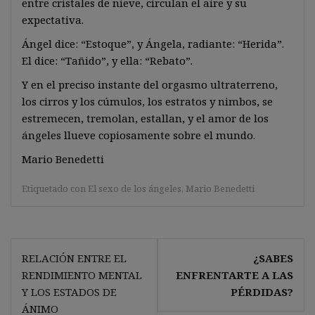
entre cristales de nieve, circulan el aire y su
expectativa.
Ángel dice: “Estoque”, y Ángela, radiante: “Herida”.
El dice: “Tañido”, y ella: “Rebato”.
Y en el preciso instante del orgasmo ultraterreno,
los cirros y los cúmulos, los estratos y nimbos, se
estremecen, tremolan, estallan, y el amor de los
ángeles llueve copiosamente sobre el mundo.
Mario Benedetti
Etiquetado con
El sexo de los ángeles
,
Mario Benedetti
Navegación
RELACIÓN ENTRE EL
¿SABES
de
RENDIMIENTO MENTAL
ENFRENTARTE A LAS
entradas
Y LOS ESTADOS DE
PÉRDIDAS?
ÁNIMO