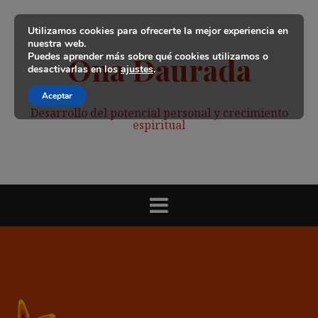
Saltar
al
Utilizamos cookies para ofrecerte la mejor experiencia en
contenido
nuestra web.
Puedes aprender más sobre qué cookies utilizamos o
Ona Daurada
desactivarlas en los
ajustes
.
Aceptar
Desarrollo del potencial personal y crecimiento
espiritual