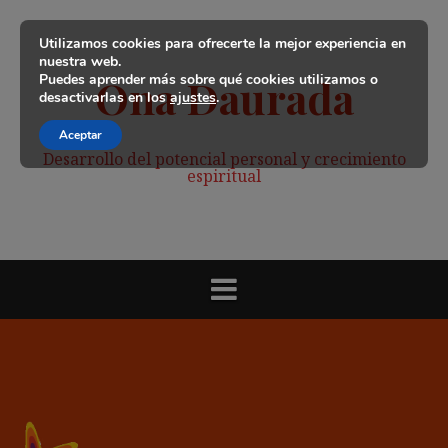
Saltar
al
Utilizamos cookies para ofrecerte la mejor experiencia en
contenido
nuestra web.
Puedes aprender más sobre qué cookies utilizamos o
Ona Daurada
desactivarlas en los
ajustes
.
Aceptar
Desarrollo del potencial personal y crecimiento
espiritual