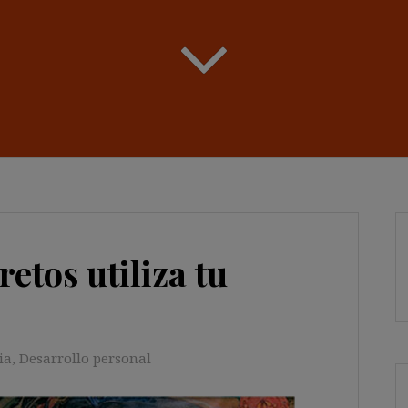
etos utiliza tu
ia
,
Desarrollo personal