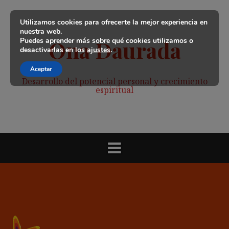
Saltar
al
Utilizamos cookies para ofrecerte la mejor experiencia en
contenido
nuestra web.
Puedes aprender más sobre qué cookies utilizamos o
Ona Daurada
desactivarlas en los
ajustes
.
Aceptar
Desarrollo del potencial personal y crecimiento
espiritual