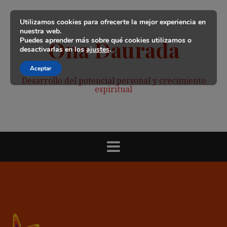
Saltar
al
Utilizamos cookies para ofrecerte la mejor experiencia en
contenido
nuestra web.
Puedes aprender más sobre qué cookies utilizamos o
Ona Daurada
desactivarlas en los
ajustes
.
Aceptar
Desarrollo del potencial personal y crecimiento
espiritual