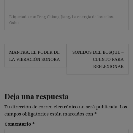
Etiquetado con
Feng Chiang Jiang
,
La energía de los celos
,
Osho
Navegación
MANTRA, EL PODER DE
SONIDOS DEL BOSQUE –
de
LA VIBRACIÓN SONORA
CUENTO PARA
entradas
REFLEXIONAR
Deja una respuesta
Tu dirección de correo electrónico no será publicada.
Los
campos obligatorios están marcados con
*
Comentario
*