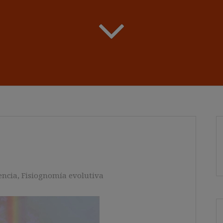
encia
,
Fisiognomía evolutiva