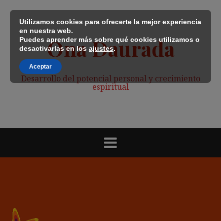
Saltar
al
Utilizamos cookies para ofrecerte la mejor experiencia
contenido
en nuestra web.
Ona Daurada
Puedes aprender más sobre qué cookies utilizamos o
desactivarlas en los
ajustes
.
Aceptar
Desarrollo del potencial personal y crecimiento
espiritual