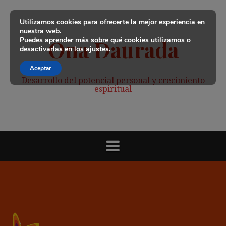
Saltar
al
Utilizamos cookies para ofrecerte la mejor experiencia en
contenido
nuestra web.
Puedes aprender más sobre qué cookies utilizamos o
Ona Daurada
desactivarlas en los
ajustes
.
Aceptar
Desarrollo del potencial personal y crecimiento
espiritual