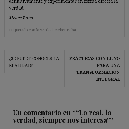
definitivamente y experimentar en forma directa la
verdad.
Meher Baba
Etiquetado con
la verdad
,
Meher Baba
Navegación
¿SE PUEDE CONOCER LA
PRÁCTICAS CON EL YO
de
REALIDAD?
PARA UNA
entradas
TRANSFORMACIÓN
INTEGRAL
Un comentario en “
“Lo real, la
verdad, siempre nos interesa”
”