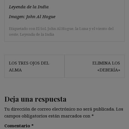
Leyenda de la India
Imagen: John Al Hogue
Etiquetado con
El Sol
,
John Al Hogue
,
la Luna y el viento del
oeste
,
Leyenda de la India
Navegación
LOS TRES OJOS DEL
ELIMINA LOS
de
ALMA
«DEBERÍA»
entradas
Deja una respuesta
Tu dirección de correo electrónico no será publicada.
Los
campos obligatorios están marcados con
*
Comentario
*