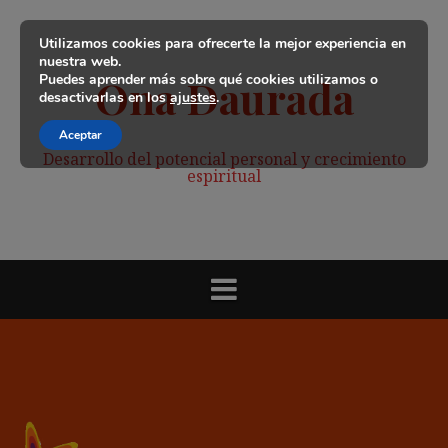
Saltar
al
Utilizamos cookies para ofrecerte la mejor experiencia en
contenido
nuestra web.
Puedes aprender más sobre qué cookies utilizamos o
Ona Daurada
desactivarlas en los
ajustes
.
Aceptar
Desarrollo del potencial personal y crecimiento
espiritual