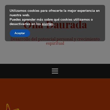
Saltar
al
Utilizamos cookies para ofrecerte la mejor experiencia en
contenido
nuestra web.
Puedes aprender más sobre qué cookies utilizamos o
Ona Daurada
desactivarlas en los
ajustes
.
Aceptar
Desarrollo del potencial personal y crecimiento
espiritual