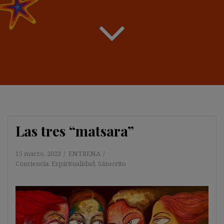
Las tres “matsara”
15 marzo, 2023
ENTRENA
Conciencia
,
Espiritualidad
,
Sánscrito