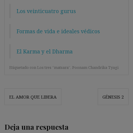
Los veinticuatro gurus
Formas de vida e ideales védicos
El Karma y el Dharma
Etiquetado con
Los tres “matsara”
,
Poonam Chandrika Tyagi
Navegación
EL AMOR QUE LIBERA
GÉNESIS 2
de
entradas
Deja una respuesta