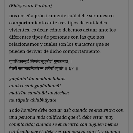
(Bhāgavata Purāṇa),
nos enseña prácticamente cuál debe ser nuestro
comportamiento ante tres tipos de entidades
vivientes, es decir, cómo debemos actuar ante los
diferentes tipos de personas con las que nos
relacionamos y cuales son los
matsaras
que se
pueden derivar de dicho comportamiento.
गुणाधिकान्मुदं लिप्सेदनुक्रोशं गुणाधमात् ।
मैत्रीं समानादन्विच्छेन्न तापैरभिभूयते ॥ ३४ ॥
guṇādhikān mudaṁ labios
anukrośaṁ guṇādhamāt
maitrīṁ samānād anvicchen
na tāpair abhibhūyate
Todo hombre debe actuar así: cuando se encuentra con
una persona más calificada que él, debe estar muy
complacido; cuando se encuentra con alguien menos
calificado que él, debe ser compasivo con él; y cuando