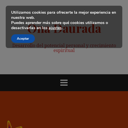
Saltar
al
Utilizamos cookies para ofrecerte la mejor experiencia en
contenido
nuestra web.
Puedes aprender más sobre qué cookies utilizamos o
Ona Daurada
desactivarlas en los
ajustes
.
Aceptar
Desarrollo del potencial personal y crecimiento
espiritual