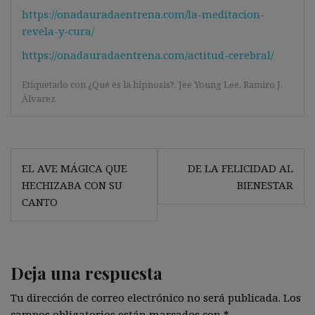
https://onadauradaentrena.com/la-meditacion-
revela-y-cura/
https://onadauradaentrena.com/actitud-cerebral/
Etiquetado con
¿Qué es la hipnosis?
,
Jee Young Lee
,
Ramiro J.
Álvarez
Navegación
EL AVE MÁGICA QUE
DE LA FELICIDAD AL
de
HECHIZABA CON SU
BIENESTAR
entradas
CANTO
Deja una respuesta
Tu dirección de correo electrónico no será publicada.
Los
campos obligatorios están marcados con
*